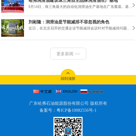
哈弗润滑油建设珠三角自主品牌润滑油生产基地
8月14日，珠三角最大的自动化润滑油生产基地在广东奠基。基地位于广东东莞大岭山镇连平畔山工业园，由广东哈弗石油能源有限公司投资建设，占地面积47亩，投资达2亿元，基础油的......
刘彬隆：润滑油是节能减排不容忽视的角色
近日，在北京召开的交通企业节能减排会议针对节能减排问题进行了深入的探讨，与会企业对于节能减排的新技术、新方法、新思路进行了交流。其中，哈弗润滑油总裁刘彬隆重点阐述......
更多新闻 >>
回到顶部
广东哈弗石油能源股份有限公司 版权所有
备案号：粤ICP备10082556号-1