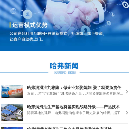
哈弗润滑油刘彬隆：做企业如娶媳妇 娶了就要负责任
近日，继“宝宝离婚门”沸沸扬扬之后，坊间又传出著名喜剧演员宋小宝出轨学生门事件，一时间，娱乐圈内外一片哗然。一个是妻子对丈夫的责任，一个是对下一代的责任，在我们各......
哈弗润滑油生产基地奠基实现战略升级——产品技术、质量将再提升
随着基地的建设，哈弗润滑油也迎来了历史发展的转折。据了解，哈弗润滑油成立于2003年，一直专注高端品质润滑油生产，坚守通过科技创新为社会提供环保节能润滑方案的企业使命......